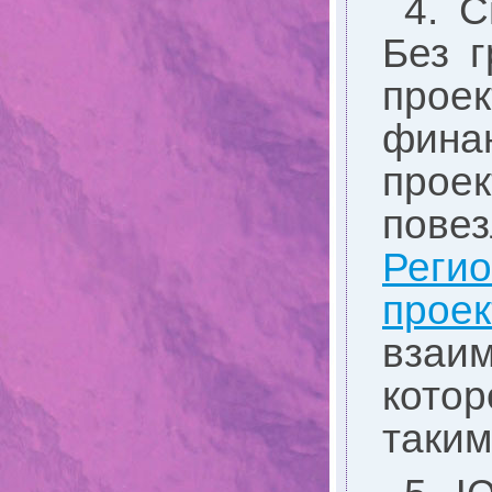
4. С
Без 
прое
фина
прое
пове
Рег
про
взаим
котор
таким