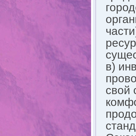
город
орган
части
ресур
сущес
в) ин
прово
свой 
комфо
продо
станд