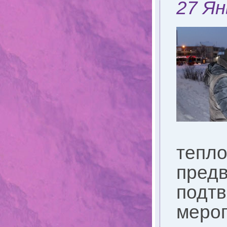
27 Ян
тепло
предв
подтв
мероп