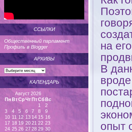
Поэто
говор
ССЫЛКИ
созда
Общественный парламент
на ег
Профиль в Blogger
продв
АРХИВЫ
В дан
вроде
КАЛЕНДАРЬ
поста
Август 2026
Пн
Вт
Ср
Чт
Пт
Сб
Вс
подно
1
2
3
4
5
6
7
8
9
эконо
10
11
12
13
14
15
16
опыт 
17
18
19
20
21
22
23
24
25
26
27
28
29
30