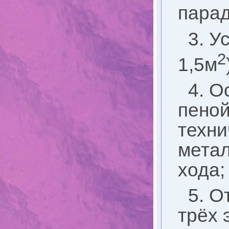
парад
3. У
2
1,5м
4. О
пеной
техни
метал
хода;
5. 
трёх 