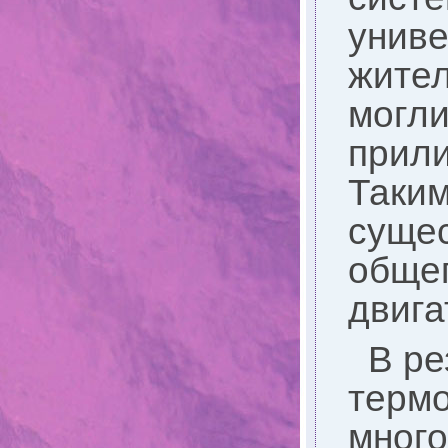
униве
жител
могли
прили
Таким
сущес
общег
двига
В ре
терм
много