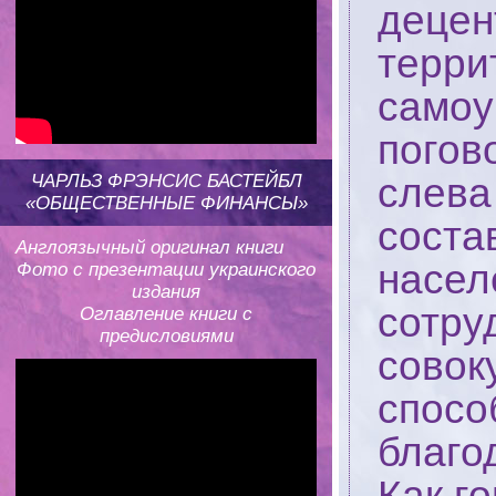
децен
терри
самоу
погов
ЧАРЛЬЗ ФРЭНСИС БАСТЕЙБЛ
слева
«ОБЩЕСТВЕННЫЕ ФИНАНСЫ»
соста
Англоязычный оригинал книги
насел
Фото с презентации украинского
издания
сотру
Оглавление книги с
предисловиями
совок
спосо
благо
Как г