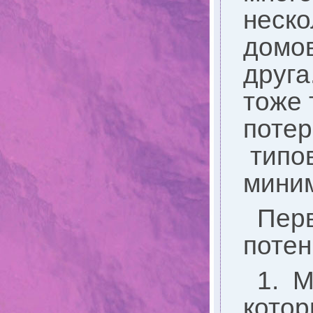
неско
домов
друга
тоже 
потер
типов
миним
Перв
потен
1. М
котор