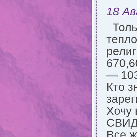
18 Ав
Толь
тепло
религ
670,6
— 103
Кто з
зарег
Хочу 
СВИД
Все ж