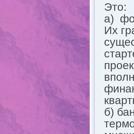
Это:
а) ф
Их гр
сущес
старт
проек
вполн
финан
кварт
б) ба
терм