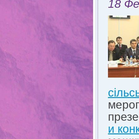
18 Фе
сільс
мероп
през
и кон