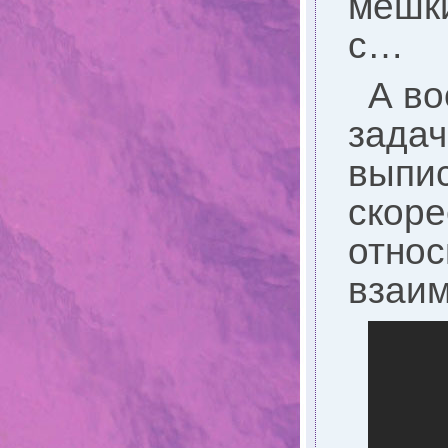
мешки
с…
А во
задач
выпис
скоре
относ
взаим