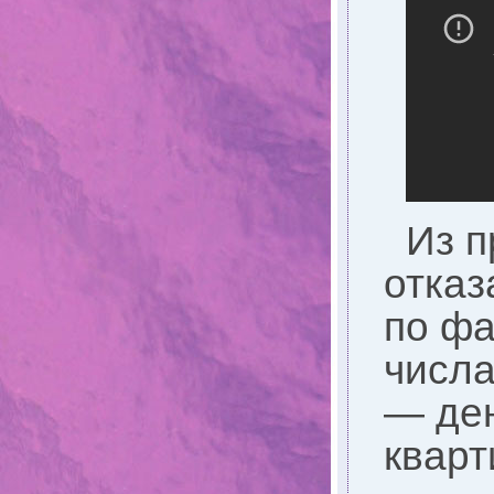
Из п
отказ
по фа
числа
— ден
кварт