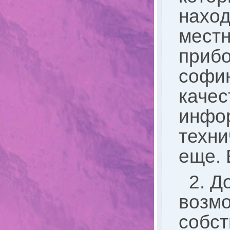
наход
местн
прибо
софин
качес
инфо
техни
еще. 
2. Д
возмо
собст