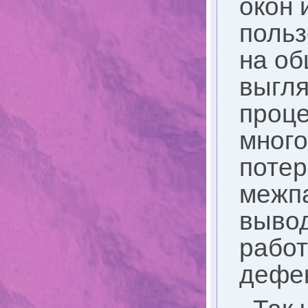
окон 
польз
на о
выгля
проц
мног
потер
межп
вывод
работ
дефек