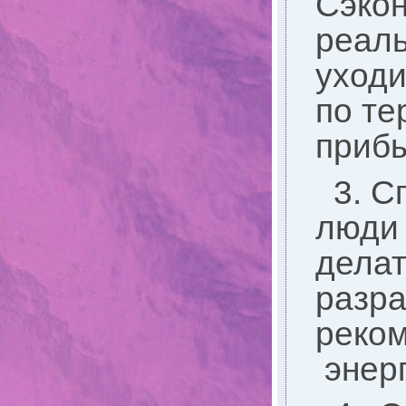
Сэко
реаль
уходи
по т
прибы
3. С
люди 
делат
разр
реком
энерг