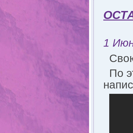
ОСТА
1 Июн
Свою
По э
напис