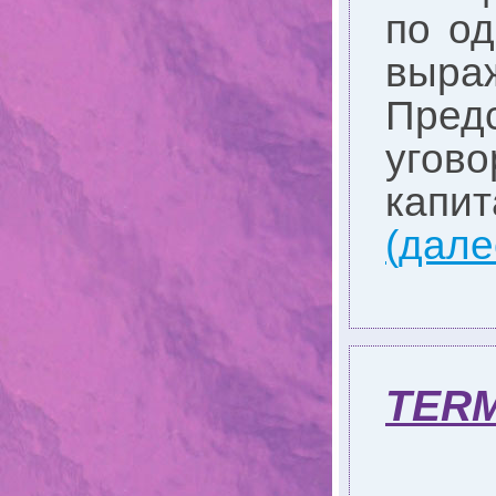
по од
выра
Пред
угов
капи
(дал
TER