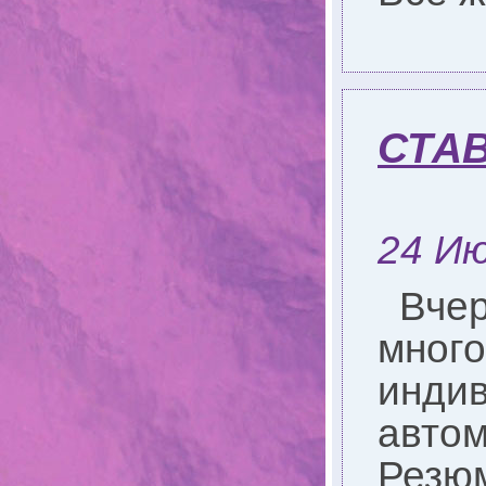
СТА
24 Ию
Вчер
много
индив
автом
Резю