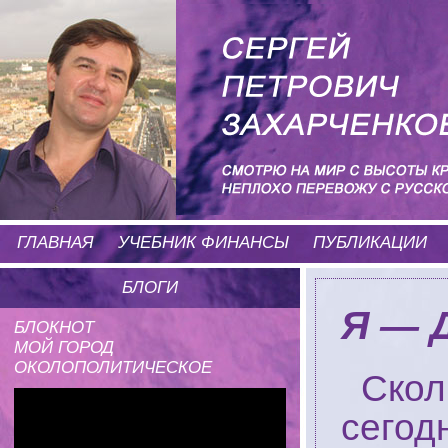
ГЛАВНАЯ
УЧЕБНИК ФИНАНСЫ
ПУБЛИКАЦИИ
БЛОГИ
Я — 
БЛОКНОТ
МОЙ ГОРОД
ОКОЛОПОЛИТИЧЕСКОЕ
Скол
сегод