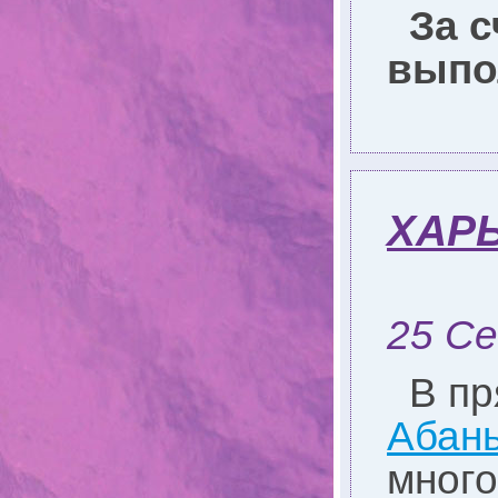
За 
выпо
ХАРЬ
25 Се
В п
Абан
много