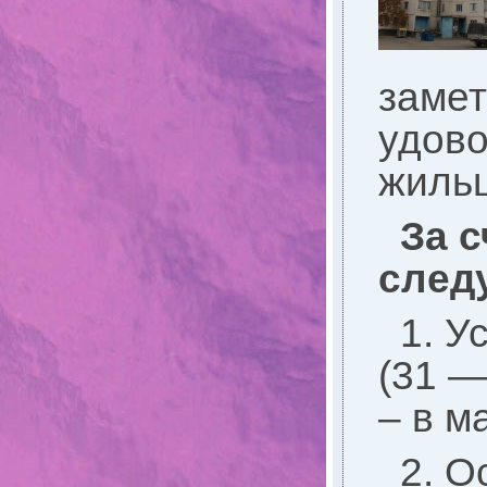
замет
удово
жильц
За 
след
1. У
(31 —
– в м
2. О