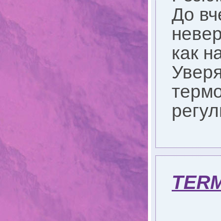
До вч
невер
как н
Уверя
термо
регул
TER