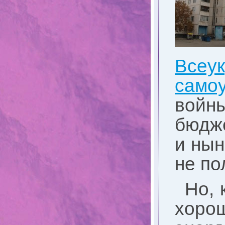
Всеу
само
войны
бюдже
и нын
не по
Но, 
хоро