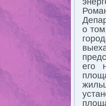
энерг
Рома
Депар
о том
город
вые
предс
его н
площа
жиль
уста
площа