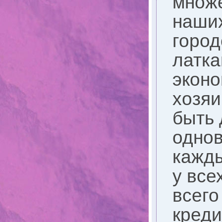
множе
наших
город
латка
эконо
хозяи
быть 
однов
кажды
у все
всего
креди