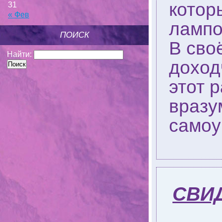
котор
31
« Фев
лампо
ПОИСК
В сво
Найти:
доход
этот 
вразу
самоу
СВИ