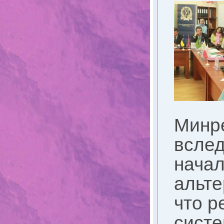
Минре
вслед
начал
альте
что р
систе