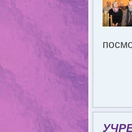
посмо
.
.
УЧР