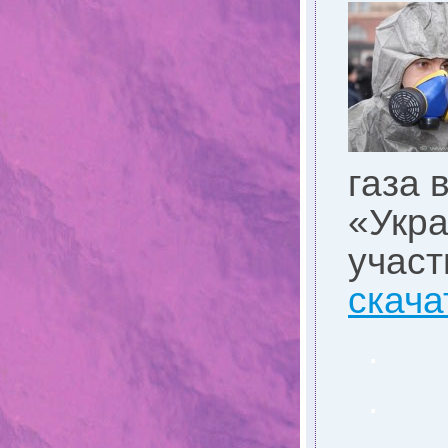
газа 
«Укра
учас
скача
.
.