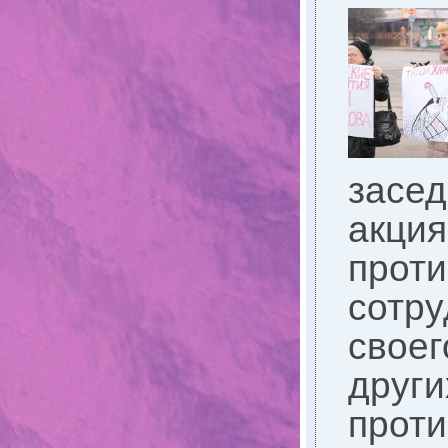
засед
акция
проти
сотру
своег
други
прот