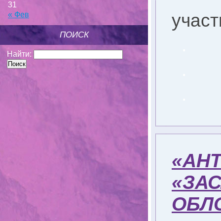
31
учас
« Фев
ПОИСК
.
Найти:
.
.
«АНТ
«ЗА
ОБЛ