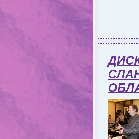
.
ДИС
СЛА
ОБЛ