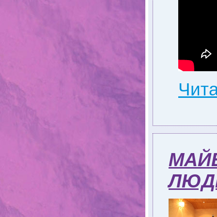
Чита
МАЙБ
ЛЮД