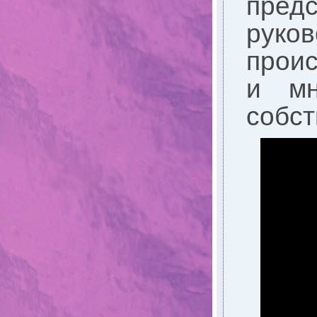
пред
руко
проис
и мн
собст