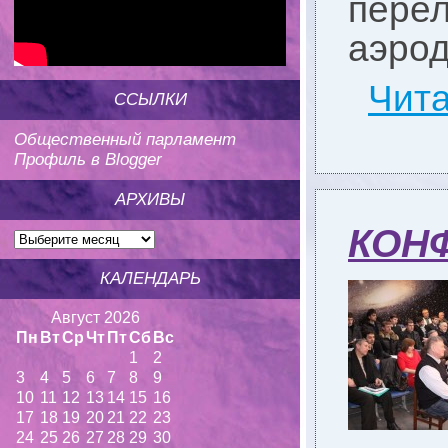
пере
аэрод
Чита
ССЫЛКИ
Общественный парламент
Профиль в Blogger
АРХИВЫ
КОНФ
КАЛЕНДАРЬ
Август 2026
Пн
Вт
Ср
Чт
Пт
Сб
Вс
1
2
3
4
5
6
7
8
9
10
11
12
13
14
15
16
17
18
19
20
21
22
23
24
25
26
27
28
29
30