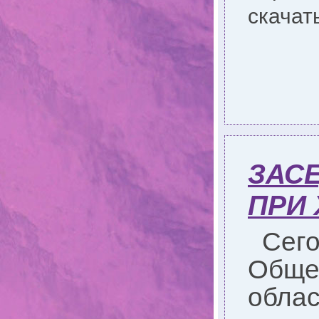
скачат
ЗАС
ПРИ 
Сег
Обще
обла