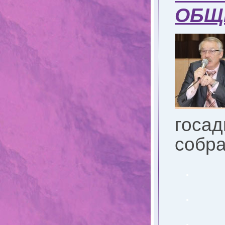
ОБЩ
госад
собра
.
.
.