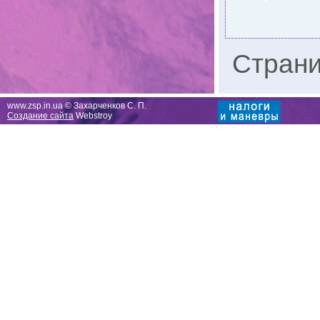
Стран
www.zsp.in.ua © Захарченков С. П.
Создание сайта
Webstroy