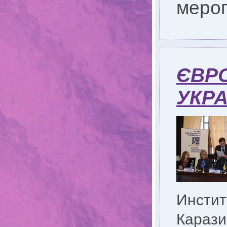
меро
ЄВР
УКРА
Инстит
Караз