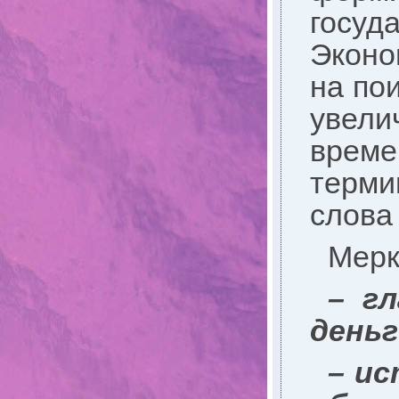
госу
Эконо
на по
увели
време
терми
слова 
Мерк
– г
деньг
– и