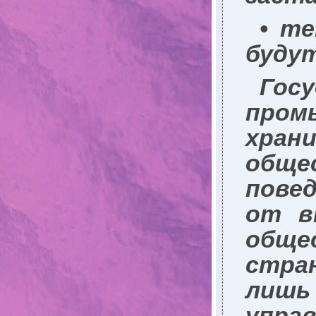
• те
буду
Гос
пром
хран
обще
повед
от в
обще
стра
лишь
упр