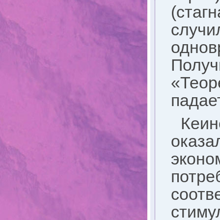
(стаг
слу
однов
Полу
«Теор
падае
Кеи
оказа
эконо
потр
соот
стиму