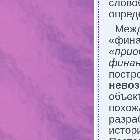
слов
опред
Межд
«фина
«
прио
фина
пост
нево
объек
похож
разра
исто