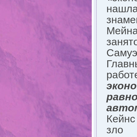
нашла
знам
Мейн
занят
Самуэ
Главн
работ
эко
рав
авто
Кейнс
зло 