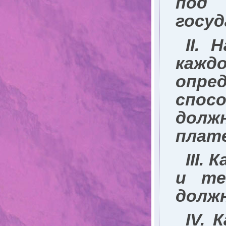
под
госуд
II
. 
кажд
опре
спос
дол
плате
III
. 
и те
должн
IV
. 