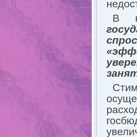
недос
В к
госу
спрос
«эфф
увер
заня
Сти
осущ
расх
госбю
увел