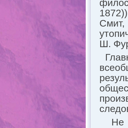
филосо
1872)
Смит,
утопи
Ш. Фур
Глав
всео
резул
обще
произ
следо
Не п