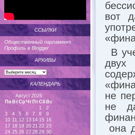
бесси
вот д
упот
ССЫЛКИ
«фина
Общественный парламент
Профиль в Blogger
В уч
АРХИВЫ
двух
соде
«фина
КАЛЕНДАРЬ
не пе
Август 2026
Пн
Вт
Ср
Чт
Пт
Сб
Вс
не д
1
2
3
4
5
6
7
8
9
финан
10
11
12
13
14
15
16
она д
17
18
19
20
21
22
23
24
25
26
27
28
29
30