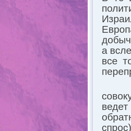
полит
Израи
Европ
добыч
а всл
все т
переп
Сог
совок
ведет
обра
спро