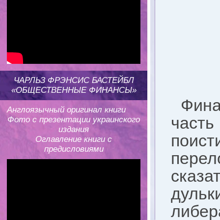
ЧАРЛЬЗ ФРЭНСИС БАСТЕЙБЛ
«ОБЩЕСТВЕННЫЕ ФИНАНСЫ»
Фина
Англоязычный оригинал книги
часть
Фото с презентации украинского
издания
поист
Оглавление книги с
предисловиями
перел
сказа
дульки
либер