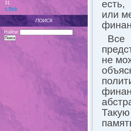
есть,
31
« Фев
или м
ПОИСК
финан
Найти:
Все 
предс
не мо
объяс
поли
финан
абстр
Такую
памя