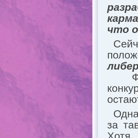
разр
карма
что о
Сей
полож
либе
Фун
конк
остаю
Одна
за та
Хотя