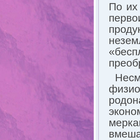
По их
перв
про
незе
«бес
преоб
Нес
физ
родон
эко
мерк
вмеша