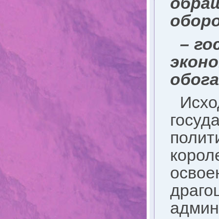
обра
оборо
– го
эко
обог
Исх
госу
полит
корол
освое
драго
админ