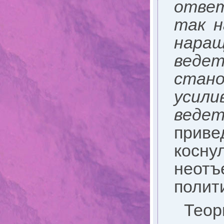
ответ
так н
наращ
ведет
стано
усили
веде
приве
косн
неот
полит
Теор