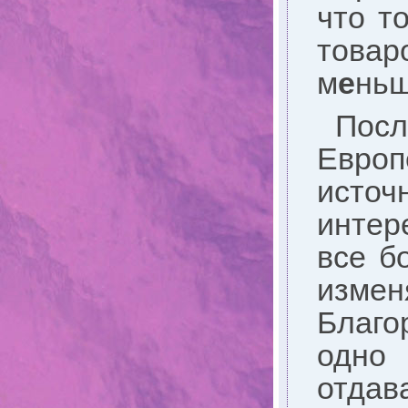
что т
това
м
е
ньш
Пос
Европ
исто
интер
все б
измен
Благо
одно
отдав