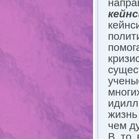
напр
кейн
кейнс
полит
помог
кризи
сущес
учены
многи
идилл
жизнь
чем д
В то 