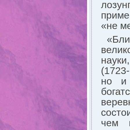
лозун
приме
«не м
«Бли
велик
науки
(1723
но и 
богат
веревк
состо
чем 