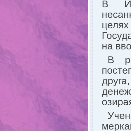
В Ис
несан
целя
Госуд
на вв
В ре
посте
друга,
денеж
озира
Учен
мерка