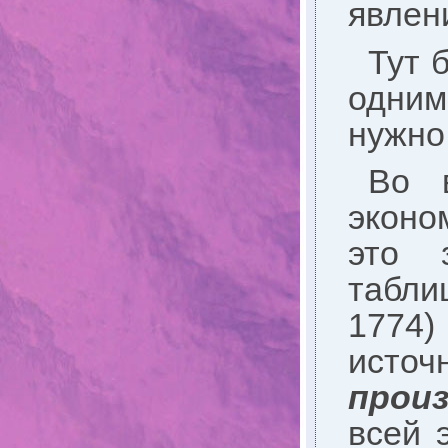
явлен
Тут 
одним
нужно
Во в
эконо
это 
табли
1774
исто
прои
всей 