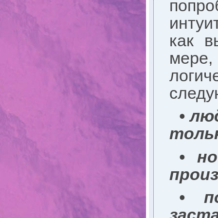
попро
интуи
как в
мере,
логи
следу
• л
толь
• н
произ
• п
заст