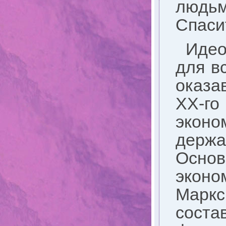
людь
Спаси
Идео
для в
оказа
ХХ-го
эконо
держ
Осно
эконо
Маркс
сост