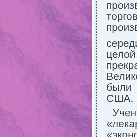
произ
торго
произ
серед
цело
прек
Велик
были 
США.
Учен
«лек
«экон