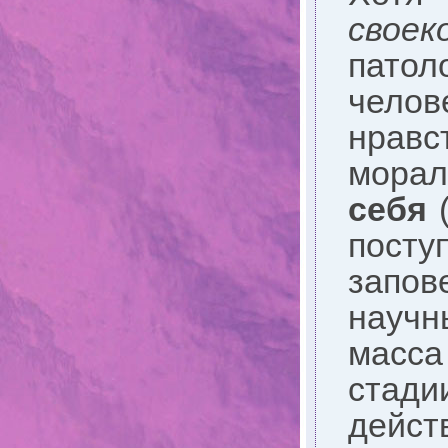
своек
патол
челов
нравс
мора
себя
(
посту
запов
научн
масса
стади
дейст