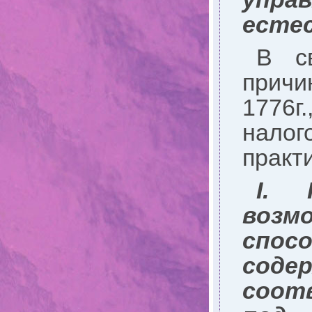
есте
В с
причи
1776г
налог
практ
I
. 
воз
спо
сод
соотв