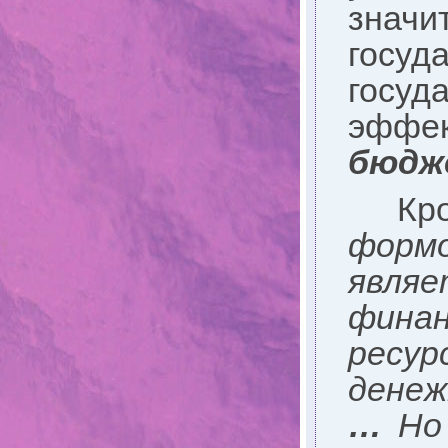
зна
госуд
госу
эффе
бюдж
Кро
формо
являе
фина
ресур
денеж
…
Но 