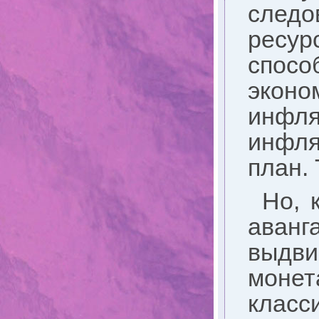
следо
ресу
спос
экон
инфл
инфля
план.
Но, 
аван
выдв
монет
клас