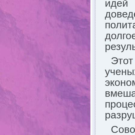
идей
довед
полит
долг
резул
Этот
учены
эконо
вмеш
проц
разру
Сов