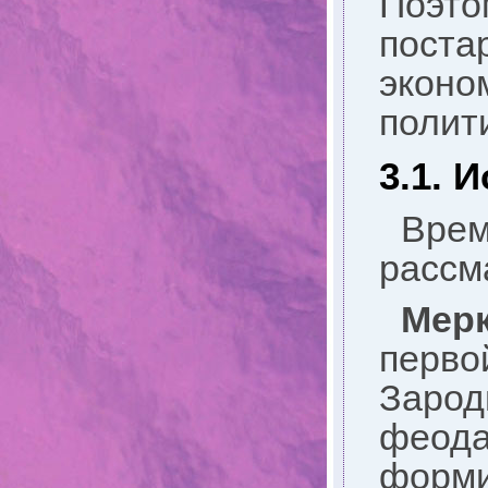
Поэто
поста
эконо
полит
3.1. 
Вре
рассм
Мер
перв
Зарод
феод
форми