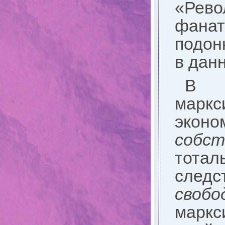
«Рево
фана
подон
в дан
В р
марк
эконо
собс
тота
след
свобо
маркс