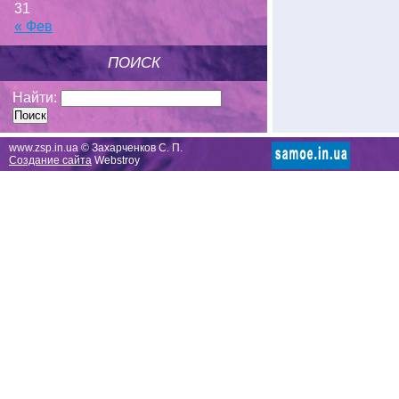
31
« Фев
ПОИСК
Найти:
www.zsp.in.ua © Захарченков С. П.
Создание сайта
Webstroy