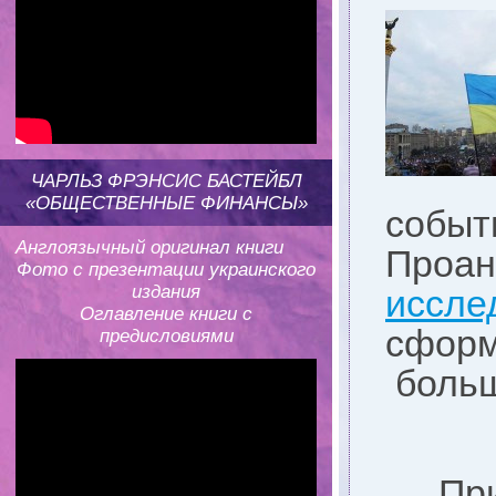
ЧАРЛЬЗ ФРЭНСИС БАСТЕЙБЛ
«ОБЩЕСТВЕННЫЕ ФИНАНСЫ»
собы
Англоязычный оригинал книги
Проан
Фото с презентации украинского
издания
иссле
Оглавление книги с
сфор
предисловиями
больш
При