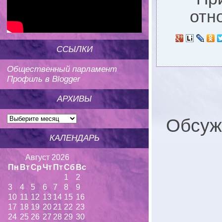
отн
ССЫЛКИ
Общественный парламент
Профиль в Blogger
АРХИВЫ
Обсуж
КАЛЕНДАРЬ
Август 2026
Пн
Вт
Ср
Чт
Пт
Сб
Вс
1
2
3
4
5
6
7
8
9
10
11
12
13
14
15
16
17
18
19
20
21
22
23
24
25
26
27
28
29
30