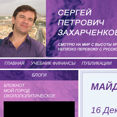
ГЛАВНАЯ
УЧЕБНИК ФИНАНСЫ
ПУБЛИКАЦИИ
БЛОГИ
МАЙД
БЛОКНОТ
МОЙ ГОРОД
ОКОЛОПОЛИТИЧЕСКОЕ
16 Де