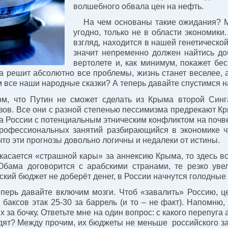
волшебного обвала цен на нефть.
На чем основаны такие ожидания? Мн
угодно, только не в области экономик
взгляд, находится в нашей генетическо
значит непременно должен найтись до
вертолете и, как минимум, покажет бе
а решит абсолютно все проблемы, жизнь станет веселее, 
м все наши народные сказки? А теперь давайте спустимся 
ом, что Путин не сможет сделать из Крыма второй Синг
зов. Все они с разной степенью пессимизма предрекают К
а России с потенциальным этническим конфликтом на почве
рофессиональных занятий разбирающийся в экономике чу
 что эти прогнозы довольно логичны и недалеки от истины.
касается «страшной кары» за аннексию Крыма, то здесь в
Обама договорится с арабскими странами, те резко уве
ский бюджет не доберёт денег, в России начнутся голодные 
еперь давайте включим мозги. Чтоб «завалить» Россию, ц
 баксов этак 25-30 за баррель (и то – не факт). Напомню
х за бочку. Ответьте мне на один вопрос: с какого перепуга
дят? Между прочим, их бюджеты не меньше российского за