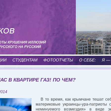
ЦИИ
CТУДЕНТАМ
ФОТООТЧЕТЫ
О СЕБЕ:
Я —
НАС В КВАРТИРЕ ГАЗ! ПО ЧЕМ?
2014
В то время, как крымчане тешат се
материковые украинцы-ура-патриоты с
неминуемого возмездия» в виде эк