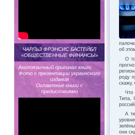
палочк
ЧАРЛЬЗ ФРЭНСИС БАСТЕЙБЛ
об это
«ОБЩЕСТВЕННЫЕ ФИНАНСЫ»
О т
прогно
Англоязычный оригинал книги
регион
Фото с презентации украинского
роду п
издания
скажу,
Оглавление книги с
предисловиями
Что 
Типа, 
россий
А т
уровне
зелёны
они си