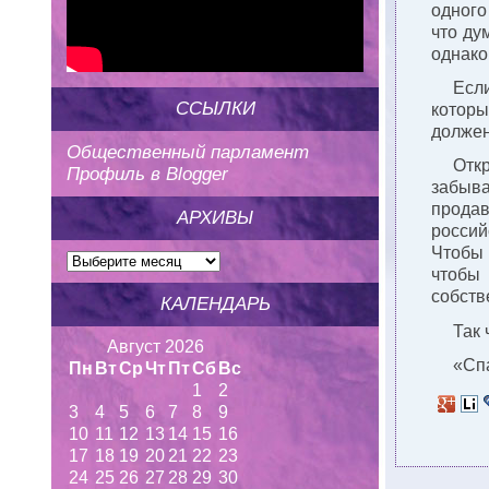
одного
что ду
однако
Если
ССЫЛКИ
которы
должен
Общественный парламент
Отк
Профиль в Blogger
забыва
продав
АРХИВЫ
россий
Чтобы 
чтобы 
собств
КАЛЕНДАРЬ
Так 
Август 2026
«Сп
Пн
Вт
Ср
Чт
Пт
Сб
Вс
1
2
3
4
5
6
7
8
9
10
11
12
13
14
15
16
17
18
19
20
21
22
23
24
25
26
27
28
29
30