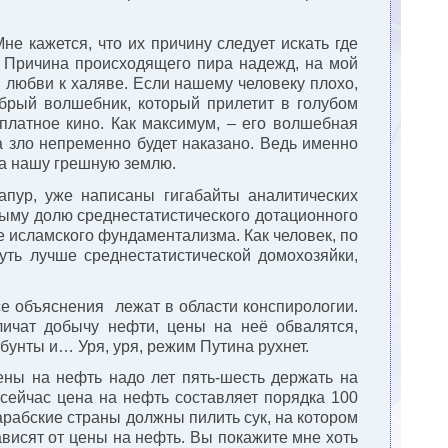
е кажется, что их причину следует искать где
и. Причина происходящего пира надежд, на мой
й любви к халяве. Если нашему человеку плохо,
брый волшебник, который прилетит в голубом
сплатное кино. Как максимум, – его волшебная
а зло непременно будет наказано. Ведь именно
на нашу грешную землю.
апур, уже написаны гигабайты аналитических
рыму долю среднестатистического дотационного
 исламского фундаментализма. Как человек, по
ть лучше среднестатистической домохозяйки,
се объяснения лежат в области конспирологии.
личат добычу нефти, цены на неё обвалятся,
бунты и… Уря, уря, режим Путина рухнет.
ены на нефть надо лет пять-шесть держать на
, сейчас цена на нефть составляет порядка 100
 арабские страны должны пилить сук, на котором
висят от цены на нефть. Вы покажите мне хоть