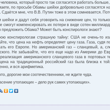
 человека, который просто так согласится работать больше
маете, по просьбе Обамы шейхи добровольно согласятся н
. Сдаётся мне, что В.В. Путин тоже в этом сомневается. Пот
 шейхи и дадут себя уговорить на снижение цен, то тольк
е смогут компенсировать их потери в виде сотен миллиард
 предложить Обама? Может быть конспирологи знают?
рою конспирологам страшную тайну: США не очень-то из
йте, что цена на нефть определяет цену газа. Газа, судя
ать его Европе. Но американский газ – сланцевый, а, с
ского. Не забывайте, что его еще надо из Америки до Ев
реализация американского сланцевого газа в портовых 
цена на традиционный российский газ была близка к той,
енно, и вся арифметика.
что, дорогие мои соотечественники, не ждите чуда.
асение утопающих – дело рук самих утопающих».