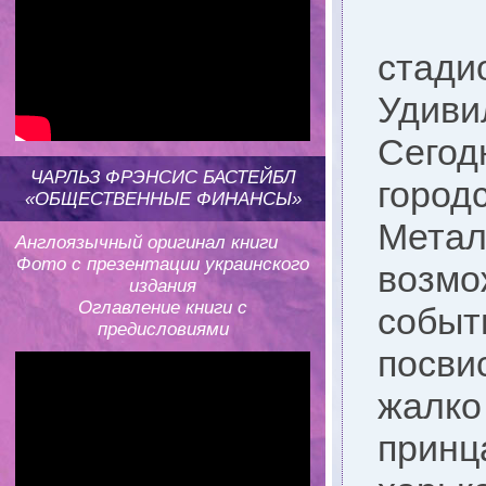
Хоро
стади
Удиви
Сего
ЧАРЛЬЗ ФРЭНСИС БАСТЕЙБЛ
горо
«ОБЩЕСТВЕННЫЕ ФИНАНСЫ»
Метал
Англоязычный оригинал книги
Фото с презентации украинского
возмо
издания
Оглавление книги с
собы
предисловиями
посви
жалко
прин