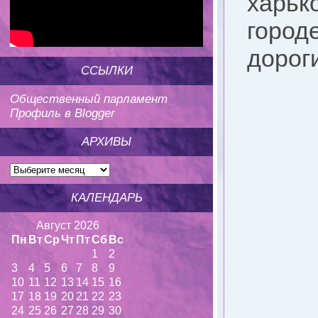
харьк
город
дороги
ССЫЛКИ
Общественный парламент
Профиль в Blogger
АРХИВЫ
КАЛЕНДАРЬ
Август 2026
Пн
Вт
Ср
Чт
Пт
Сб
Вс
1
2
3
4
5
6
7
8
9
10
11
12
13
14
15
16
17
18
19
20
21
22
23
24
25
26
27
28
29
30