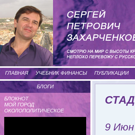
ГЛАВНАЯ
УЧЕБНИК ФИНАНСЫ
ПУБЛИКАЦИИ
БЛОГИ
СТАД
БЛОКНОТ
МОЙ ГОРОД
ОКОЛОПОЛИТИЧЕСКОЕ
9 Июн