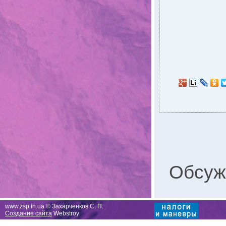
Обсуж
www.zsp.in.ua © Захарченков С. П.
Создание сайта
Webstroy