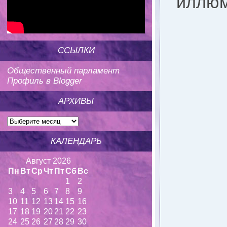
иллюм
ССЫЛКИ
Общественный парламент
Профиль в Blogger
АРХИВЫ
КАЛЕНДАРЬ
Август 2026
Пн
Вт
Ср
Чт
Пт
Сб
Вс
1
2
3
4
5
6
7
8
9
10
11
12
13
14
15
16
17
18
19
20
21
22
23
24
25
26
27
28
29
30