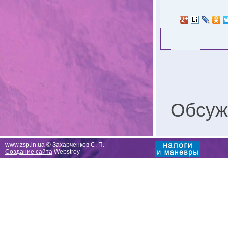
Обсуж
www.zsp.in.ua © Захарченков С. П.
Создание сайта
Webstroy