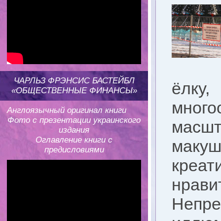
ЧАРЛЬЗ ФРЭНСИС БАСТЕЙБЛ
ёлку,
«ОБЩЕСТВЕННЫЕ ФИНАНСЫ»
мног
Англоязычный оригинал книги
Фото с презентации украинского
масшт
издания
Оглавление книги с
макуш
предисловиями
креат
нрави
Непре