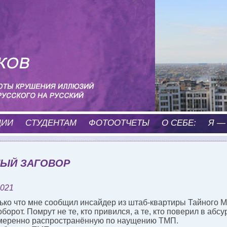
ЦИИ
CТУДЕНТАМ
ФОТООТЧЕТЫ
О СЕБЕ:
Я —
НЫЙ ЗАГОВОР
2021
лько что мне сообщил инсайдер из штаб-квартиры Тайного 
оборот. Помрут не те, кто привился, а те, кто поверил в аб
меренно распространённую по наущению ТМП.