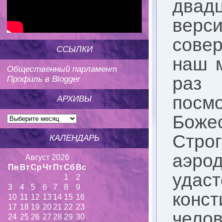
двадц
верс
сове
ССЫЛКИ
наш м
Общественный парламент
раз 
Профиль в Blogger
посм
АРХИВЫ
Божес
Стр
КАЛЕНДАРЬ
аэрод
Август 2026
Пн
Вт
Ср
Чт
Пт
Сб
Вс
удас
1
2
3
4
5
6
7
8
9
конс
10
11
12
13
14
15
16
17
18
19
20
21
22
23
чело
24
25
26
27
28
29
30