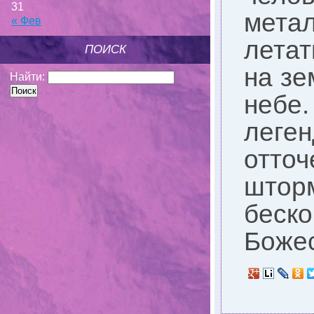
31
мета
« Фев
летат
ПОИСК
на зе
Найти:
небе.
леге
отточ
штор
беско
Божес