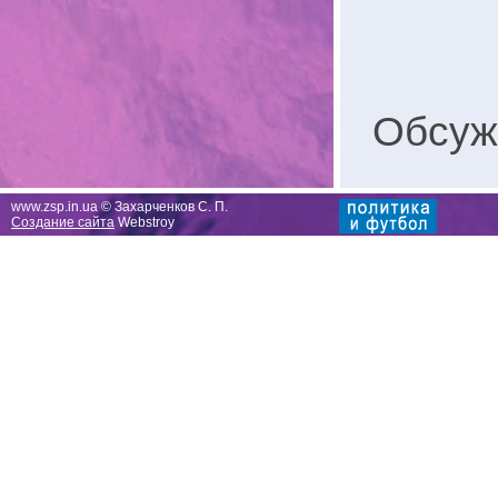
Обсуж
www.zsp.in.ua © Захарченков С. П.
Создание сайта
Webstroy