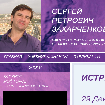
ГЛАВНАЯ
УЧЕБНИК ФИНАНСЫ
ПУБЛИКАЦИИ
БЛОГИ
ИСТР
БЛОКНОТ
МОЙ ГОРОД
ОКОЛОПОЛИТИЧЕСКОЕ
29 Де