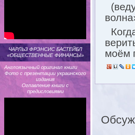
(вед
волна
Когд
верить
ЧАРЛЬЗ ФРЭНСИС БАСТЕЙБЛ
моём г
«ОБЩЕСТВЕННЫЕ ФИНАНСЫ»
Англоязычный оригинал книги
Фото с презентации украинского
издания
Оглавление книги с
предисловиями
Обсуж