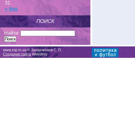
31
« Фев
ПОИСК
Найти:
www.zsp.in.ua © Захарченков С. П.
Создание сайта
Webstroy