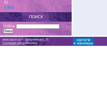
31
« Фев
ПОИСК
Найти:
www.zsp.in.ua © Захарченков С. П.
Создание сайта
Webstroy