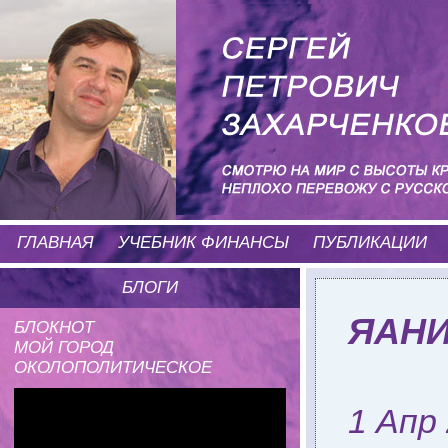
ГЛАВНАЯ
УЧЕБНИК ФИНАНСЫ
ПУБЛИКАЦИИ
БЛОГИ
ЯАНИ
БЛОКНОТ
МОЙ ГОРОД
ОКОЛОПОЛИТИЧЕСКОЕ
1 Апр