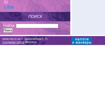
31
« Фев
ПОИСК
Найти:
www.zsp.in.ua © Захарченков С. П.
Создание сайта
Webstroy