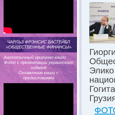
ЧАРЛЬЗ ФРЭНСИС БАСТЕЙБЛ
«ОБЩЕСТВЕННЫЕ ФИНАНСЫ»
Гиорг
Англоязычный оригинал книги
Общес
Фото с презентации украинского
издания
Элико
Оглавление книги с
нацио
предисловиями
Гогит
Грузия
ФОТ