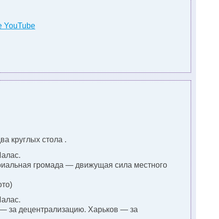
е YouTube
а круглых стола .
Палас.
риальная громада — движущая сила местного
ото)
Палас.
 — за децентрализацию. Харьков — за