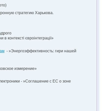
ото)
тронную стратегию Харькова.
удрого
и в контексті євроінтеграції»
рам
- »Энергоэффективность: гири нашей
ковское измерение»
ектроники - »Соглашение с ЕС о зоне