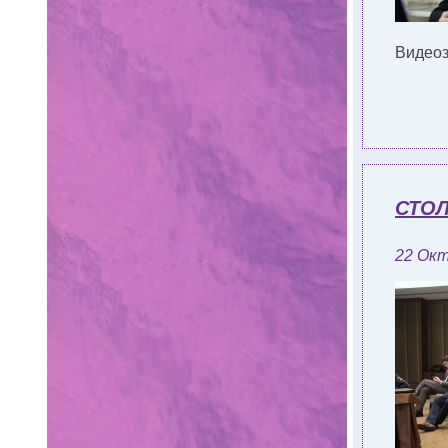
Видеоз
.
СТО
22 Окт