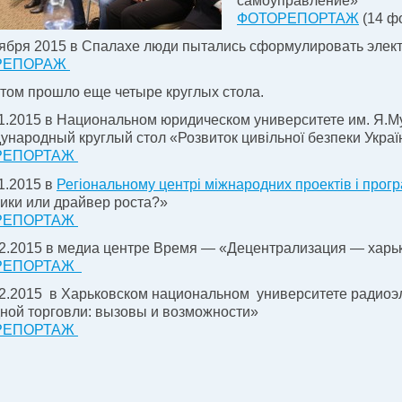
самоуправление»
ФОТОРЕПОРТАЖ
(14 ф
оября 2015 в Спалахе люди пытались сформулировать элек
РЕПОРАЖ
том прошло еще четыре круглых стола.
1.2015 в Национальном юридическом университете им. Я.М
дународный круглый стол «Розвиток цивільної безпеки Україн
РЕПОРТАЖ
1.2015 в
Регіональному центрі міжнародних проектів і прог
ики или драйвер роста?»
РЕПОРТАЖ
12.2015 в медиа центре Время — «Децентрализация — харь
РЕПОРТАЖ
2.2015 в Харьковском национальном университете радиоэл
ной торговли: вызовы и возможности»
РЕПОРТАЖ