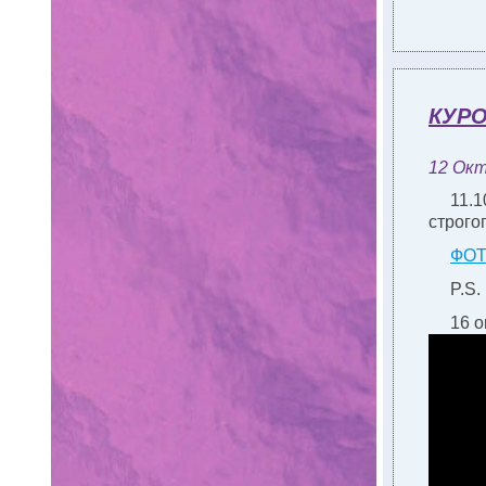
КУРО
12 Окт
11.1
строго
ФО
P.S.
16 о