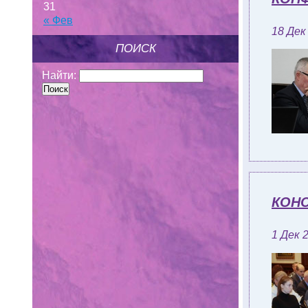
31
« Фев
18 Дек
ПОИСК
Найти:
КОН
1 Дек 