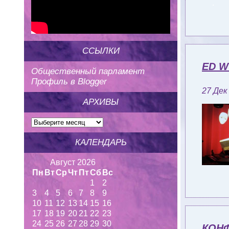
ССЫЛКИ
ED W
Общественный парламент
Профиль в Blogger
27 Дек
АРХИВЫ
КАЛЕНДАРЬ
Август 2026
Пн
Вт
Ср
Чт
Пт
Сб
Вс
1
2
3
4
5
6
7
8
9
10
11
12
13
14
15
16
17
18
19
20
21
22
23
24
25
26
27
28
29
30
КОН