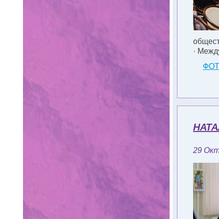
общест
· Межд
ФО
НАТ
29 Окт