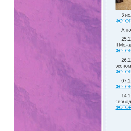
3 н
ФОТО
А по
25.1
II Меж
ФОТО
26.1
эконом
ФОТО
07.
ФОТО
14.1
свобод
ФОТО