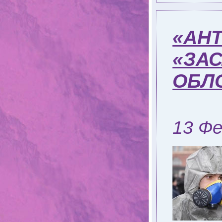
«АНТ
«ЗА
ОБЛ
13 Фе