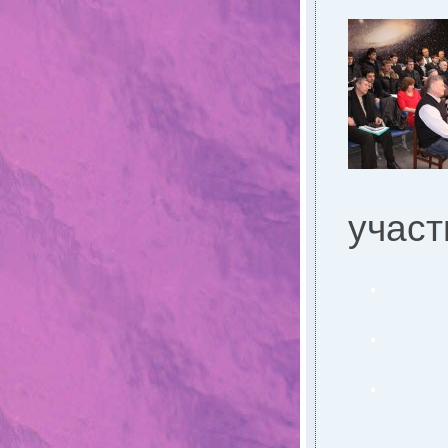
учас
.
.
.