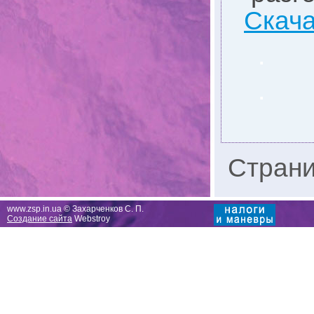
Скача
.
.
Стран
www.zsp.in.ua © Захарченков С. П.
Создание сайта
Webstroy