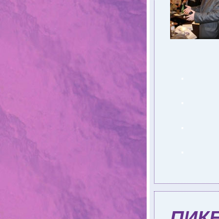
.
.
.
.
ПИКЕ