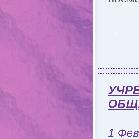
.
.
УЧР
ОБЩ
1 Фев