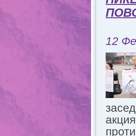
ПОВ
12 Фе
засед
акция
проти