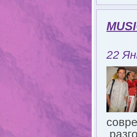
MUSI
22 Ян
совре
разго