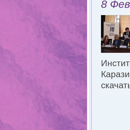
8 Фев
Инстит
Караз
скачат