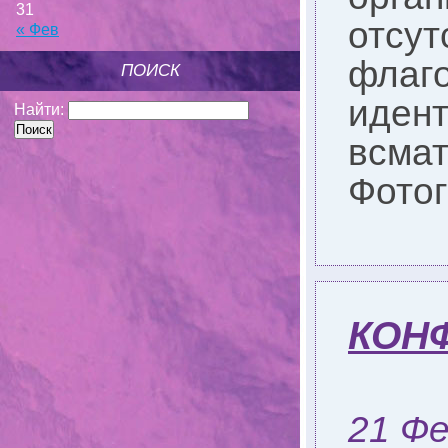
31
отсут
« Фев
флаго
ПОИСК
иден
Найти:
всма
Фотог
КОНФ
21 Фе