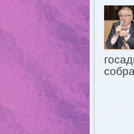
госад
собра
.
.
.