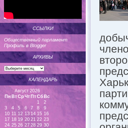
ССЫЛКИ
добы
Общественный парламент
Профиль в Blogger
член
втор
АРХИВЫ
пред
Харьк
КАЛЕНДАРЬ
парти
Август 2026
Пн
Вт
Ср
Чт
Пт
Сб
Вс
ком
1
2
3
4
5
6
7
8
9
пред
10
11
12
13
14
15
16
17
18
19
20
21
22
23
орган
24
25
26
27
28
29
30