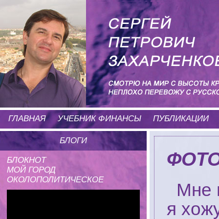
ГЛАВНАЯ
УЧЕБНИК ФИНАНСЫ
ПУБЛИКАЦИИ
БЛОГИ
ФОТ
БЛОКНОТ
МОЙ ГОРОД
ОКОЛОПОЛИТИЧЕСКОЕ
Мне 
я хож