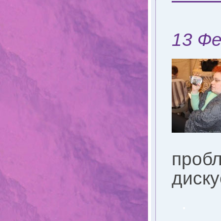
13 Фе
пробл
диску
.