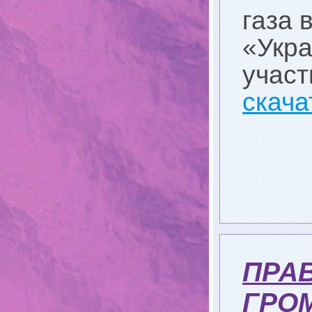
газа 
«Укра
учас
скача
.
.
ПРАВ
ГРОМ