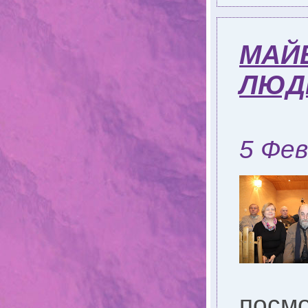
МАЙБ
ЛЮД
5 Фев
посмо