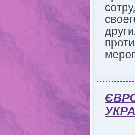
сотру
своег
други
прот
меро
ЄВР
УКРА