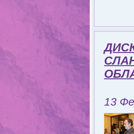
ДИС
СЛА
ОБЛ
13 Фе