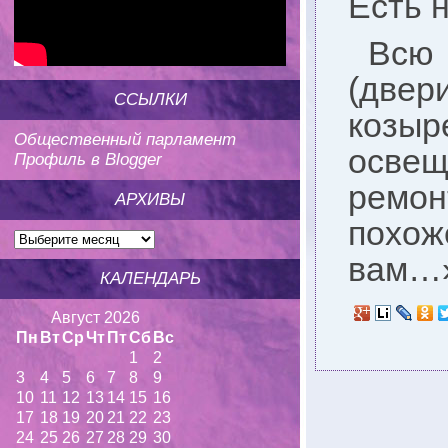
Есть 
Всю 
(двер
ССЫЛКИ
козыр
Общественный парламент
осве
Профиль в Blogger
ремон
АРХИВЫ
похож
вам…
КАЛЕНДАРЬ
Август 2026
Пн
Вт
Ср
Чт
Пт
Сб
Вс
1
2
3
4
5
6
7
8
9
10
11
12
13
14
15
16
17
18
19
20
21
22
23
24
25
26
27
28
29
30