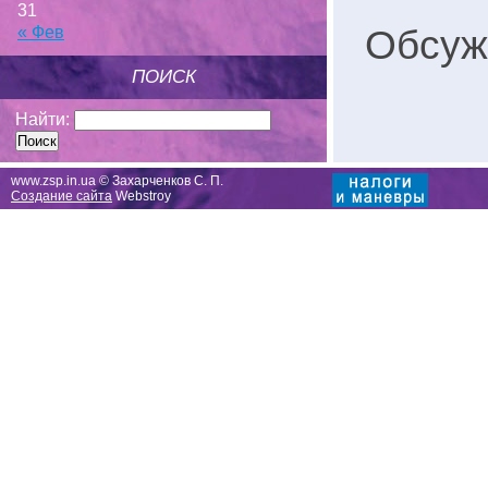
31
Обсуж
« Фев
ПОИСК
Найти:
www.zsp.in.ua © Захарченков С. П.
Создание сайта
Webstroy